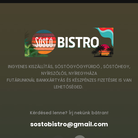
INGYENES KISZÁLLÍTÁS, SÓSTÓGYÓGYFÜRDŐ , SÓSTÓHEGY,
NYÍRSZŐLŐS, NYÍREGYHÁZA
FUTÁRUNKNÁL BANKKÁRTYÁS ÉS KÉSZPÉNZES FIZETÉSRE IS VAN
LEHETŐSÉGED.
Kérdésed lenne? Írj nekünk bátran!
sostobistro@gmail.com