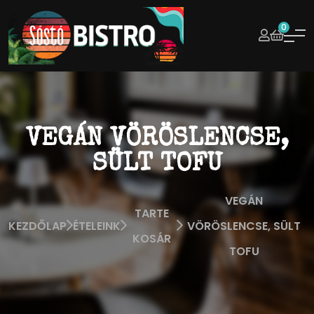
0
VEGÁN VÖRÖSLENCSE,
SÜLT TOFU
VEGÁN
TARTE
KEZDŐLAP
ÉTELEINK
VÖRÖSLENCSE, SÜLT
KOSÁR
TOFU