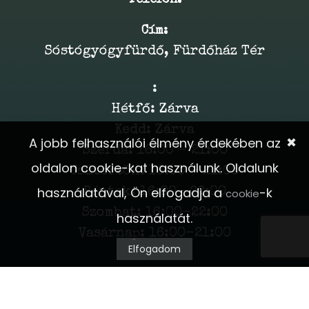
Cím:
Sóstógyógyfürdő, Fürdőház Tér
:
Hétfő: Zárva
Kedd: Zárva
✖
A jobb felhasználói élmény érdekében az
Szerda: 16:00 - 21:00
oldalon cookie-kat használunk. Oldalunk
Csütörtök: 16:00 - 21:00
használatával, Ön elfogadja a
-k
Péntek: 16:00- 22:00
cookie
Szombat: 16:00-22:00
használatát.
Vasárnap: 16:00-21:00
Elfogadom