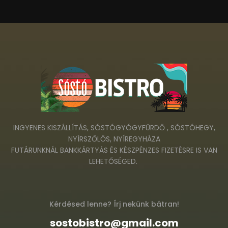
INGYENES KISZÁLLÍTÁS, SÓSTÓGYÓGYFÜRDŐ , SÓSTÓHEGY,
NYÍRSZŐLŐS, NYÍREGYHÁZA
FUTÁRUNKNÁL BANKKÁRTYÁS ÉS KÉSZPÉNZES FIZETÉSRE IS VAN
LEHETŐSÉGED.
Kérdésed lenne? Írj nekünk bátran!
sostobistro@gmail.com