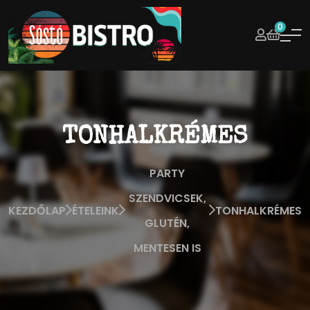
0
TONHALKRÉMES
PARTY
SZENDVICSEK,
KEZDŐLAP
ÉTELEINK
TONHALKRÉMES
GLUTÉN,
MENTESEN IS