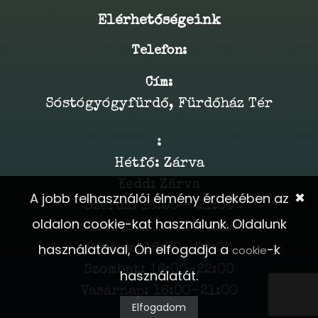
Elérhetőségeink
Telefon:
Cím:
Sóstógyógyfürdő, Fürdőház Tér
:
Hétfő: Zárva
Kedd: Zárva
✖
A jobb felhasználói élmény érdekében az
Szerda: 16:00 - 21:00
oldalon cookie-kat használunk. Oldalunk
Csütörtök: 16:00 - 21:00
használatával, Ön elfogadja a
-k
Péntek: 16:00- 22:00
cookie
Szombat: 16:00-22:00
használatát.
Vasárnap: 16:00-21:00
Elfogadom