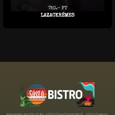
750.- FT
LAZACKRÉMES
INGYENES KISZÁLLÍTÁS, SÓSTÓGYÓGYFÜRDŐ , SÓSTÓHEGY,